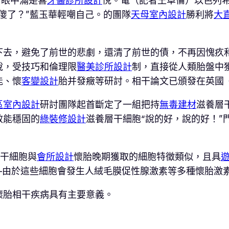
眼中滿是喜
牙醫診所設計
悅。電（記者王卓倫）以色列
傻了？”藍玉華輕嘲自己。的團隊
天母室內設計
勝利將
大
去，避免了前世的悲劇，還清了前世的債，不再因愧疚
說，受技巧和倫理限
醫美診所設計
制，直接從人類胎盤中
能、懷
客變設計
胎并發癥等研討。相干論文已頒發在英國《
區室內設計
研討團隊起首斷定了一組把持
無毒建材
滋養層
效能穩固的
綠裝修設計
滋養層干細胞“說的好，說的好！”
干細胞與
會所設計
懷胎晚期獲取的細胞特徵類似，且具
—由於這些細胞會發生人絨毛膜促性腺激素等多種懷胎激
胎相干疾病具有主要意義。