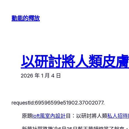
跳
至
動能的釋放
主
要
內
容
以研討將人類皮膚
2026 年 1 月 4 日
requestId:69596599e51902.37002077.
原題
loft風室內設計
目：以研討將人類
私人招待