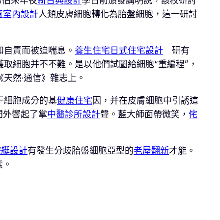
希伯來年夜
新古典設計
學日前頒發講明說，該校研討
直室內設計
人類皮膚細胞轉化為胎盤細胞，這一研討
和自責而被迫喘息。
養生住宅
日式住宅設計
研有
獲取細胞并不不難。是以他們試圖給細胞“重編程”，
天然·通信》雜志上。
干細胞成分的基
健康住宅
因，并在皮膚細胞中引誘這
門外響起了掌
中醫診所設計
聲。藍大師面帶微笑，
侘
遊艇設計
有發生分歧胎盤細胞亞型的
老屋翻新
才能。
素。