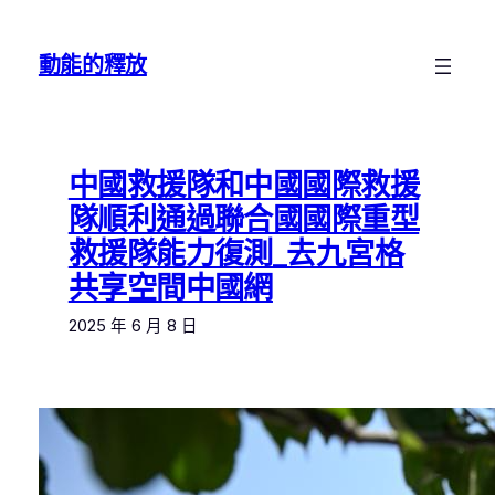
跳
至
動能的釋放
主
要
內
容
中國救援隊和中國國際救援
隊順利通過聯合國國際重型
救援隊能力復測_去九宮格
共享空間中國網
2025 年 6 月 8 日