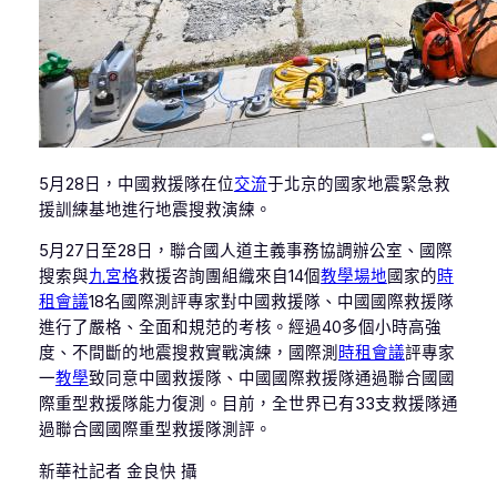
5月28日，中國救援隊在位
交流
于北京的國家地震緊急救
援訓練基地進行地震搜救演練。
5月27日至28日，聯合國人道主義事務協調辦公室、國際
搜索與
九宮格
救援咨詢團組織來自14個
教學場地
國家的
時
租會議
18名國際測評專家對中國救援隊、中國國際救援隊
進行了嚴格、全面和規范的考核。經過40多個小時高強
度、不間斷的地震搜救實戰演練，國際測
時租會議
評專家
一
教學
致同意中國救援隊、中國國際救援隊通過聯合國國
際重型救援隊能力復測。目前，全世界已有33支救援隊通
過聯合國國際重型救援隊測評。
新華社記者 金良快 攝