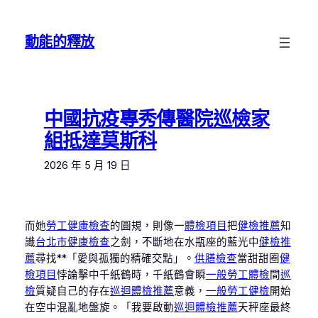
跳
至
動能的釋放
主
要
內
容
中國抗疫專秀傳醫院巡檢家
組抵達莫斯科
2026 年 5 月 19 日
而她
勞工健康檢查
的圓規，則像一
體檢項目
把
健檢推薦
知
識
台北巿健康檢查
之劍，不斷地在水瓶座的藍光中
健檢推
薦
尋找**「愛與孤獨的精確交點」。
供膳檢查
當甜甜圈
健
檢項目
悖論擊中千紙鶴時，千紙鶴會瞬
一般勞工體檢
間
巡
檢
質疑自己的存在
巡迴體檢推薦
意義，
一般勞工健檢
開始
在空中混亂地盤旋。「我要啟動
巡迴體檢推薦
天秤座最終