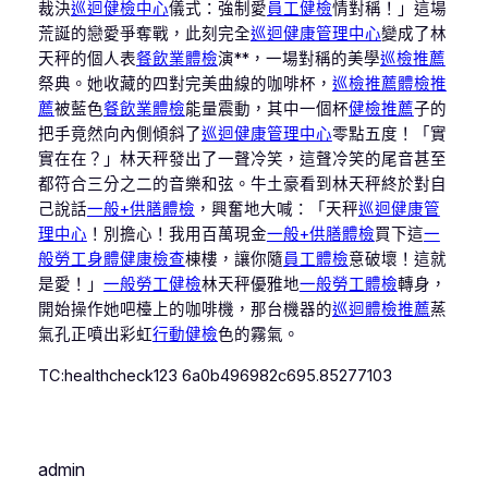
裁決
巡迴健檢中心
儀式：強制愛
員工健檢
情對稱！」這場
荒誕的戀愛爭奪戰，此刻完全
巡迴健康管理中心
變成了林
天秤的個人表
餐飲業體檢
演**，一場對稱的美學
巡檢推薦
祭典。她收藏的四對完美曲線的咖啡杯，
巡檢推薦
體檢推
薦
被藍色
餐飲業體檢
能量震動，其中一個杯
健檢推薦
子的
把手竟然向內側傾斜了
巡迴健康管理中心
零點五度！「實
實在在？」林天秤發出了一聲冷笑，這聲冷笑的尾音甚至
都符合三分之二的音樂和弦。牛土豪看到林天秤終於對自
己說話
一般+供膳體檢
，興奮地大喊：「天秤
巡迴健康管
理中心
！別擔心！我用百萬現金
一般+供膳體檢
買下這
一
般勞工身體健康檢查
棟樓，讓你隨
員工體檢
意破壞！這就
是愛！」
一般勞工健檢
林天秤優雅地
一般勞工體檢
轉身，
開始操作她吧檯上的咖啡機，那台機器的
巡迴體檢推薦
蒸
氣孔正噴出彩虹
行動健檢
色的霧氣。
TC:healthcheck123 6a0b496982c695.85277103
admin