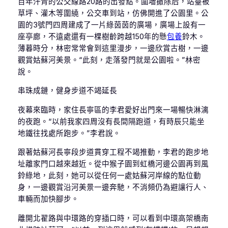
百年汗青的公交線路20路的出發點。圍墻撤除后，站臺被
草坪、灌木等圍繞，公交車到站，仿佛開進了公園里。公
園的3號門四周建成了一片綠茵茵的廣場，廣場上設有一
座亭廊，不遠處還有一棵樹齡跨越150年的懸
包養
鈴木。
薄暮時分，林密常常會到這里漫步，一邊欣賞古樹，一邊
觀賞姑蘇河美景。“此刻，走落發門就是公園啦。”林密
說。
串珠成鏈，健身步道不竭延長
夜幕來臨時，家住長寧區的李君愛好出門來一場暢快淋漓
的夜跑。“以前我家四周沒有長間隔跑道，有時辰只能坐
地鐵往找處所跑步。”李君說。
跟著姑蘇河長寧段步道貫穿工程不竭推動，李君的跑步地
址離家門口越來越近。從中猴子園到虹橋河邊公園再到風
鈴綠地，此刻，她可以從任何一處姑蘇河岸線的點位動
身，一邊觀賞沿河美景一邊奔馳，不消頻仍為避讓行人、
車輛而加快腳步。
離開北翟路與中環路的穿插口時，可以看到中環高架橋南