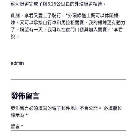
蘇河綠道完成了與6.25公里長的外環綠道相連。
此刻，李君又愛上了騎行。“外環綠道上既可以休閑錘
煉，又可以承接自行車和馬拉松競賽，我的錘煉更有動力
了。盼望有一天，我可以在家門口餐與加入競賽。”李君
說。
admin
發佈留言
發佈留言必須填寫的電子郵件地址不會公開。
必填欄位
標示為
*
留言
*