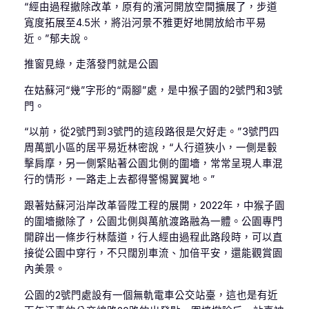
“經由過程撤除改革，原有的濱河開放空間擴展了，步道
寬度拓展至4.5米，將沿河景不雅更好地開放給市平易
近。”郁夫說。
推窗見綠，走落發門就是公園
在姑蘇河“幾”字形的“兩腳”處，是中猴子園的2號門和3號
門。
“以前，從2號門到3號門的這段路很是欠好走。”3號門四
周萬凱小區的居平易近林密說，“人行道狹小，一側是轂
擊肩摩，另一側緊貼著公園北側的圍墻，常常呈現人車混
行的情形，一路走上去都得警惕翼翼地。”
跟著姑蘇河沿岸改革晉陞工程的展開，2022年，中猴子園
的圍墻撤除了，公園北側與萬航渡路融為一體。公園專門
開辟出一條步行林蔭道，行人經由過程此路段時，可以直
接從公園中穿行，不只闊別車流、加倍平安，還能觀賞園
內美景。
公園的2號門處設有一個無軌電車公交站臺，這也是有近