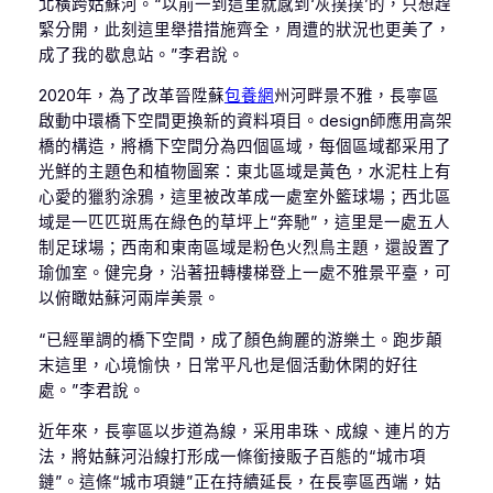
北橫跨姑蘇河。“以前一到這里就感到‘灰撲撲’的，只想趕
緊分開，此刻這里舉措措施齊全，周遭的狀況也更美了，
成了我的歇息站。”李君說。
2020年，為了改革晉陞蘇
包養網
州河畔景不雅，長寧區
啟動中環橋下空間更換新的資料項目。design師應用高架
橋的構造，將橋下空間分為四個區域，每個區域都采用了
光鮮的主題色和植物圖案：東北區域是黃色，水泥柱上有
心愛的獵豹涂鴉，這里被改革成一處室外籃球場；西北區
域是一匹匹斑馬在綠色的草坪上“奔馳”，這里是一處五人
制足球場；西南和東南區域是粉色火烈鳥主題，還設置了
瑜伽室。健完身，沿著扭轉樓梯登上一處不雅景平臺，可
以俯瞰姑蘇河兩岸美景。
“已經單調的橋下空間，成了顏色絢麗的游樂土。跑步顛
末這里，心境愉快，日常平凡也是個活動休閑的好往
處。”李君說。
近年來，長寧區以步道為線，采用串珠、成線、連片的方
法，將姑蘇河沿線打形成一條銜接販子百態的“城市項
鏈”。這條“城市項鏈”正在持續延長，在長寧區西端，姑