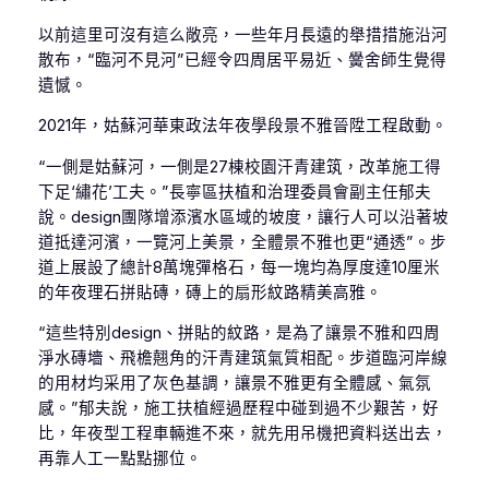
以前這里可沒有這么敞亮，一些年月長遠的舉措措施沿河
散布，“臨河不見河”已經令四周居平易近、黌舍師生覺得
遺憾。
2021年，姑蘇河華東政法年夜學段景不雅晉陞工程啟動。
“一側是姑蘇河，一側是27棟校園汗青建筑，改革施工得
下足‘繡花’工夫。”長寧區扶植和治理委員會副主任郁夫
說。design團隊增添濱水區域的坡度，讓行人可以沿著坡
道抵達河濱，一覽河上美景，全體景不雅也更“通透”。步
道上展設了總計8萬塊彈格石，每一塊均為厚度達10厘米
的年夜理石拼貼磚，磚上的扇形紋路精美高雅。
“這些特別design、拼貼的紋路，是為了讓景不雅和四周
淨水磚墻、飛檐翹角的汗青建筑氣質相配。步道臨河岸線
的用材均采用了灰色基調，讓景不雅更有全體感、氣氛
感。”郁夫說，施工扶植經過歷程中碰到過不少艱苦，好
比，年夜型工程車輛進不來，就先用吊機把資料送出去，
再靠人工一點點挪位。