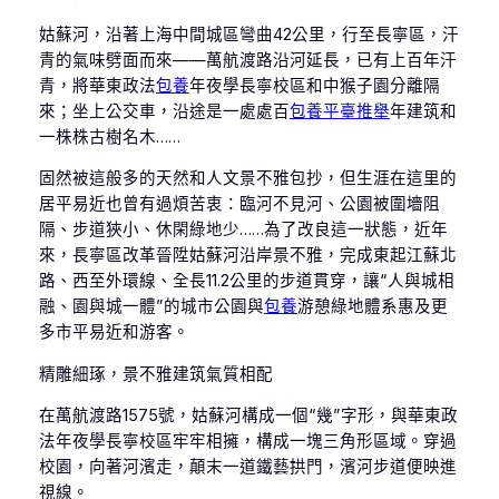
姑蘇河，沿著上海中間城區彎曲42公里，行至長寧區，汗
青的氣味劈面而來——萬航渡路沿河延長，已有上百年汗
青，將華東政法
包養
年夜學長寧校區和中猴子園分離隔
來；坐上公交車，沿途是一處處百
包養平臺推舉
年建筑和
一株株古樹名木……
固然被這般多的天然和人文景不雅包抄，但生涯在這里的
居平易近也曾有過煩苦衷：臨河不見河、公園被圍墻阻
隔、步道狹小、休閑綠地少……為了改良這一狀態，近年
來，長寧區改革晉陞姑蘇河沿岸景不雅，完成東起江蘇北
路、西至外環線、全長11.2公里的步道貫穿，讓“人與城相
融、園與城一體”的城市公園與
包養
游憩綠地體系惠及更
多市平易近和游客。
精雕細琢，景不雅建筑氣質相配
在萬航渡路1575號，姑蘇河構成一個“幾”字形，與華東政
法年夜學長寧校區牢牢相擁，構成一塊三角形區域。穿過
校園，向著河濱走，顛末一道鐵藝拱門，濱河步道便映進
視線。