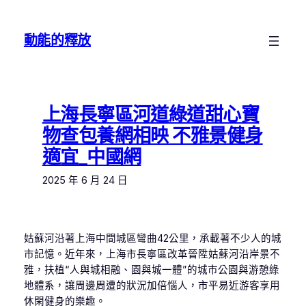
跳
至
動能的釋放
主
要
內
容
上海長寧區河道綠道甜心寶
物查包養網相映 不雅景健身
適宜_中國網
2025 年 6 月 24 日
姑蘇河沿著上海中間城區彎曲42公里，承載著不少人的城
市記憶。近年來，上海市長寧區改革晉陞姑蘇河沿岸景不
雅，扶植“人與城相融、園與城一體”的城市公園與游憩綠
地體系，讓周邊周遭的狀況加倍惱人，市平易近游客享用
休閑健身的樂趣。