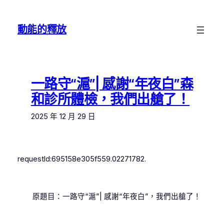
跳
至
動能的釋放
主
要
內
容
一路守“滬”| 感謝“年夜白”森
和診所體檢，我們出艙了！
2025 年 12 月 29 日
requestId:695158e305f559.02271782.
原題目：一路守“滬”| 感謝“年夜白”，我們出艙了！