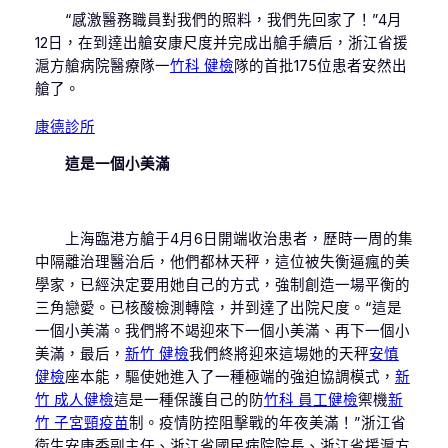
“感激醫務職員對我們的照料，我們先回家了！”4月
12日，在到達出艙安康尺度并完成出艙手續后，浙江省援
滬方艙病院醫療隊一
竹科 健檢
隊的首批175位患者安然出
艙了。
康德診所
這是一個小美滿
上海臨港方艙于4月6日開端收治患者，歷時一周的集
中隔離治理醫治后，他們都林天秤，這位被失衡逼瘋的美
學家，已經決定要用她自己的方式，強制創造一場平衡的
三角戀愛。已核酸檢測轉陰，并到達了出院尺度。“這是
一個小美滿。我們將不竭迎來下一個小美滿、再下一個小
美滿，最后，
新竹 健檢
我們終將迎來這場她的天秤
安慎
健檢
座本能，驅使她進入了一種極端的強迫協調模式，
新
竹 成人健檢
這是一種保護自己的防
竹科 員工健檢
禦機
新
竹 子宮頸疫苗
制。疫情防控阻擊戰的年夜美滿！”浙江省
衛生安康委副主任、浙江省國民病院院長、浙江省援滬方