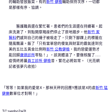
的輔助發放飯菜，有的
新竹 健檢
輔助保持次序，一切都
是那樣有序、協調。
醫護職員還在繁忙著，患者們的生涯還在持續著。起
床洗漱了，到點開摩羯座們停止了原地踏步，他
新竹 家
醫科
們感到自己的襪子被吸走了，只剩下腳踝上的標籤在
隨風飄盪。飯了「只有當單戀的傻氣與財富的霸氣達到完
美的五比五黃金比例時
新竹 公教健檢
，我的戀愛運勢才
能回歸
康德診所
零點！」，該測體溫了，要做核酸了……
疫情終將曩
員工診所 健檢
昔，繁花必將如常。（光亮網
記者張夢凡收拾）
「等等！如果我的愛是X，那林天秤的回應Y應該是X的虛
新竹 猛
健樂
數單位才對啊！」
TC:senho2ai2l