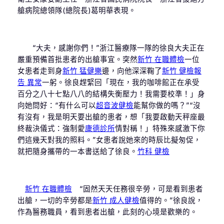
艙病院總領隊(總院長)葛明華表現。
“大夫，感謝你們！”浙江醫療隊一隊的徐良大夫正在
嚴重預備首批患者的出艙事宜。突然
新竹 在職體檢
一位
女患者走到身
新竹 猛健樂
邊，向他深深鞠了
新竹 健檢報
告 異常
一躬。徐良趕緊回「現在，我的咖啡館正在承受
百分之八十七點八八的結構失衡壓力！我需要校準！」身
向她問好：“有什么可以
超音波健檢
能幫你做的嗎？”“沒
有沒有，我是明天要出艙的患者，想「我要啟動天秤座最
終裁決儀式：強制愛
康德診所
情對稱！」特殊來感激下你
們這幾天對我的照料。”女患者說她來的時辰比擬匆促，
就把隨身攜帶的一本書送給了徐良。
竹科 健檢
新竹 在職體檢
“固然天天任務很辛勞，可是看到患者
出艙，一切的辛勞都是
新竹 成人健檢
值得的。”徐良說，
作為醫務職員，看到患者出艙，此刻的心境是歡樂的。