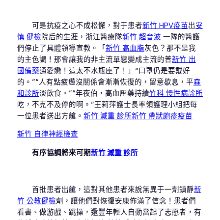
可是抗疫之心不成松懈，對于患者
新竹 HPV疫苗
出
安
慎 健檢
院后的生涯，浙江醫療隊
新竹 超音波
一隊的醫護
們停止了具體領導宣教。「
新竹 高血脂
灰色？那不是我
的主色調！那會讓我的非主流單戀變成主流的普
新竹 出
國備藥
通愛戀！這太不水瓶座了！」“口罩仍是要戴好
的。”“人有點疲憊沒關係會漸漸恢復的，留意歇息，平
森
和診所
淡飲食。”“年夜伯，高血壓藥持續
竹科 慢性病診所
吃，不克不及停的啊。”王莉萍護士長率領護理小組把每
一位患者送出方艙。
新竹 減重 診所
新竹 帶狀皰疹疫苗
新竹 自律神經檢查
有序協調將來可期
新竹 減重 診所
首批患者出艙，這對其他患者來說無異于一劑鎮靜
新
竹 公教健檢
劑，讓他們對恢復安康佈滿了信念！患者們
看書、做游戲、跳操，還豐年輕人自動當起了志愿者，有