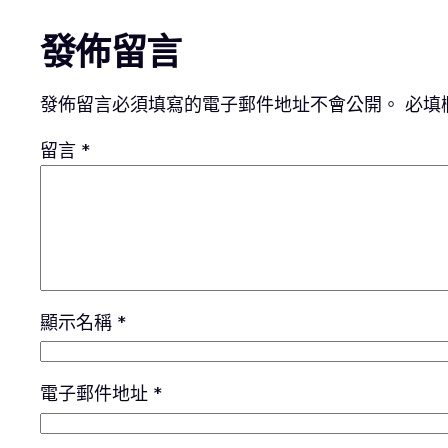
發佈留言
發佈留言必須填寫的電子郵件地址不會公開。
必填
留言
*
顯示名稱
*
電子郵件地址
*