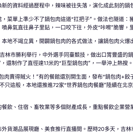
換新的資料經過歷程中，辣味被往失落，演化成此刻的鍋
，菜單上準少不了鍋包肉這道“扛把子”。做法也隧道：
噴鼻氣直往鼻子里鉆，一口咬下往，外皮“咔嚓”脆響，
，本地不竭立異，開闢鍋包肉的各式做法，讓鍋包肉火爆
在吉林市勝利舉行，中外選手同臺競技，做出口胃豐盛的
，還制作了直徑達1.1米的“巨型鍋包肉”，一舉沖上熱搜
肉賣得賊火！”有的餐館還別開生面，發布“鍋包肉+餃子
不只這般，本地還推進72家“世界鍋包肉餐廳”陸續在北
的餐飲、住宿、畜牧業等多個財產成長，重點餐飲企業營業
外貨潮品展現廳、美食推行直播間。歷時20多天，吉林市