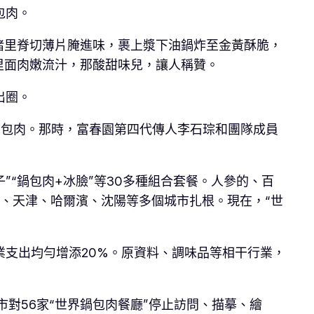
包肉。
豬里脊切薄片腌進味，裹上漿下油鍋炸至金黃酥脆，
里面肉嫩流汁，那酸甜味兒，讓人稱贊。
出圈。
鍋包肉。那時，富春園第四代傳人李石琮和團隊成員
。
”“鍋包肉+冰臉”等30多種組合套餐。人參的、百
京、天津、哈爾濱、沈陽等多個城市扎根。現在，“世
支出均勻增添20%。原資料、調味品等相干行業，
對56家“世界鍋包肉餐廳”停止訪問、描摹、繪