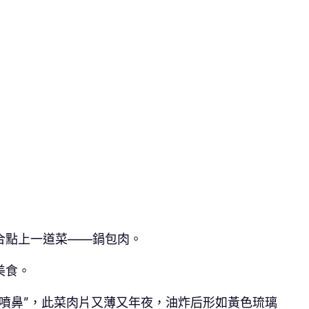
合點上一道菜——鍋包肉。
美食。
噴鼻”，此菜肉片又薄又年夜，油炸后形如黃色琉璃