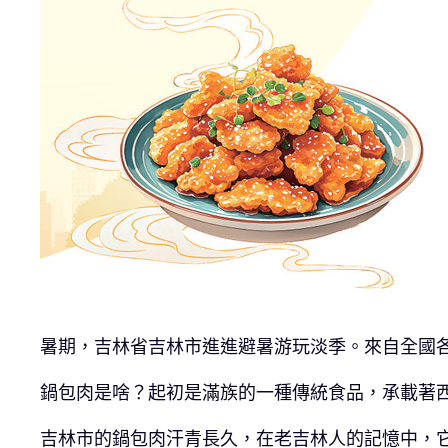
暑期，吉林省吉林市進進避暑游玩淡季。來自全國
鍋包肉是啥？起初是滿族的一種傳統食品，承載著
吉林市的鍋包肉汗青長久，在老吉林人的記憶中，它