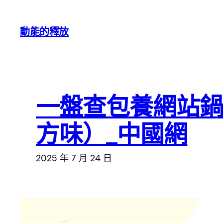
跳
至
動能的釋放
主
要
內
容
一盤查包養網站鍋
方味）_中國網
2025 年 7 月 24 日