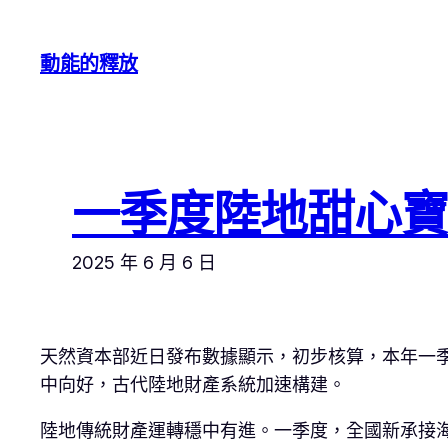
跳
至
動能的釋放
主
要
內
容
一季度陸地甜心寶
2025 年 6 月 6 日
天然資本部近日發布數據顯示，初步核算，本年一季
中向好，古代陸地財產系統加速構建。
陸地傳統財產運轉穩中有進。一季度，全國新承接