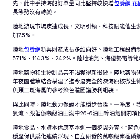
先，此中手持海船訂單量同比堅持較快增
包養網 花
長態勢沒有轉變。
陸地游玩市場疾速成長，文明引領、科技賦能催生游
加7.5%。
陸地
包養網
新興財產成長多維向好。陸地工程設備
57.1%、114.3%、24.2%。陸地油氣、海優勢
陸地藥物和生物制品業不竭獲得新衝破。陸地藥物研
年夜團體等結合構建了迄今最完全的深海原核微生物
魚類三斑海馬的參考染色體圖譜勝利組裝。
與此同時，陸地動力保證才能穩步晉陞。一季度，我
氣流。跟著億噸級油田渤中26-6油田等油氣開闢項
陸地食品、水資本供應基本進一個步驟夯實。“藍色糧
穩產保供感化連續浮現。自立研發的萬噸級南極磷蝦