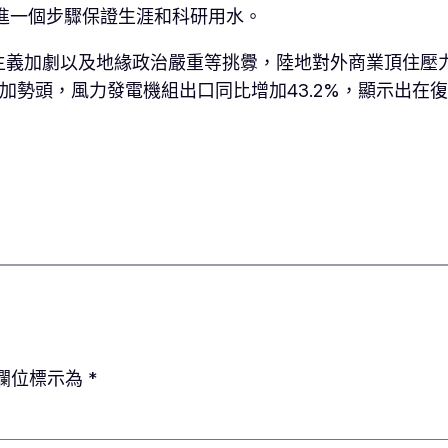
進一個步驟保證生涯和科研用水。
主義加劇以及地緣政治嚴重等挑釁，陸地對外商業頂住壓
加勢頭，風力發電機組出口同比增加43.2%，顯示出在
欄位標示為
*