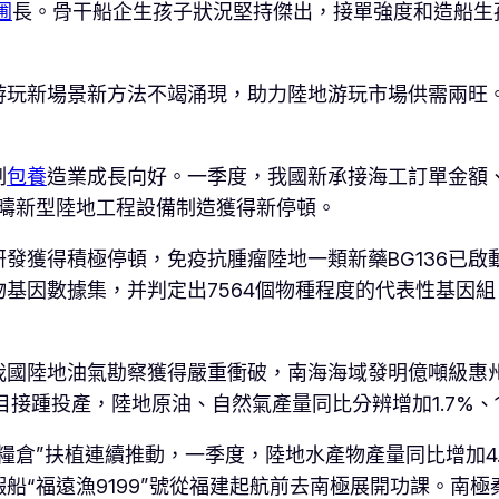
圃
長。骨干船企生孩子狀況堅持傑出，接單強度和造船生
玩新場景新方法不竭涌現，助力陸地游玩市場供需兩旺。
制
包養
造業成長向好。一季度，我國新承接海工訂單金額
電等範疇新型陸地工程設備制造獲得新停頓。
發獲得積極停頓，免疫抗腫瘤陸地一類新藥BG136已
基因數據集，并判定出7564個物種程度的代表性基因組，
國陸地油氣勘察獲得嚴重衝破，南海海域發明億噸級惠州19
目接踵投產，陸地原油、自然氣產量同比分辨增加1.7%、
倉”扶植連續推動，一季度，陸地水產物產量同比增加4.
船“福遠漁9199”號從福建起航前去南極展開功課。南