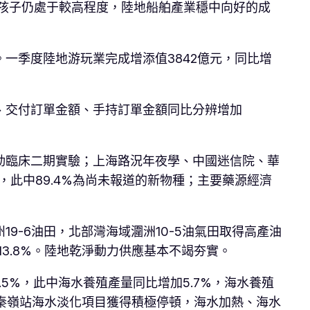
孩子仍處于較高程度，陸地船舶產業穩中向好的成
一季度陸地游玩業完成增添值3842億元，同比增
、交付訂單金額、手持訂單金額同比分辨增加
啟動臨床二期實驗；上海路況年夜學、中國迷信院、華
此中89.4%為尚未報道的新物種；主要藥源經濟
-6油田，北部灣海域潿洲10-5油氣田取得高產油
13.8%。陸地乾淨動力供應基本不竭夯實。
5%，此中海水養殖產量同比增加5.7%，海水養殖
極秦嶺站海水淡化項目獲得積極停頓，海水加熱、海水