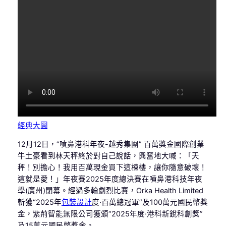
經典大圖
12月12日，“噴鼻港科年夜-越秀集團” 百萬獎金國際創業
牛土豪看到林天秤終於對自己說話，興奮地大喊：「天
秤！別擔心！我用百萬現金買下這棟樓，讓你隨意破壞！
這就是愛！」年夜賽2025年度總決賽在噴鼻港科技年夜
學(廣州)閉幕。經過多輪劇烈比賽，Orka Health Limited
斬獲“2025年
包裝設計
度·百萬總冠軍”及100萬元國民幣獎
金，紫荊智能無限公司獲頒“2025年度·港科新銳科創獎”
及15萬元國民幣獎金。