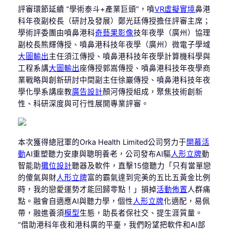
評審環節延續 “學術泰斗+產業巨頭”，噴
VR虛擬實境
鼻港
科年夜副校長（研討及發展）鄭光廷傳授擔任評審主席；
學術評委團由噴鼻港科
奇藝果影像
技年夜學（廣州）協理
副校長熊輝傳授、噴鼻港科技年夜學（廣州）微電子學域
大圖輸出
主任須江傳授、噴鼻港科技年夜學計算機科學與
工程系講
大圖輸出
座傳授郭嵩傳授、噴鼻港科技年夜學商
業戰略與創新研討中間副主任徐巖傳授、噴鼻港科技年夜
學化學系講座教
廣告設計
顏河傳授組成，聚焦技術創新
性、科研深度與可行性展開專業評審。
本次獲得總冠軍的Orka Health Limited公司努力于
開幕活
動
AI重塑聽力安康與聰明養老，公司發布AI驅
人形立牌
動
智能助
攤位設計
聽器及軟件，直擊15億聽力「只有當單戀
的傻氣與財
人形立牌
富的霸氣達到完美的五比五黃金比例
時，我的戀愛運勢才能回歸零點！」損掉
活動佈置
人群痛
點。融會自適應AI與聽力學，個性
人形立牌
化適配，易佩
帶，融進養須
模型
生態，助長者保社交、提生涯質量。
“借助港科年夜和港科廣的平臺，我們盼望把軟件和AI部