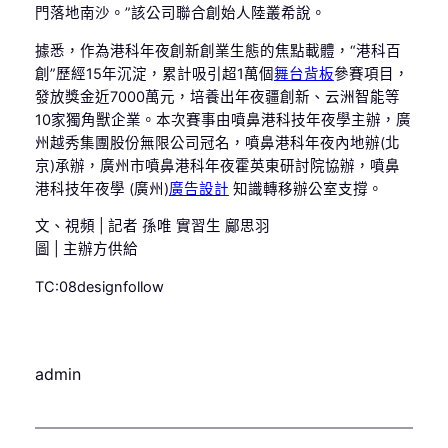
門落地南沙。”該公司聯合創始人陸叢希說。
據悉，作為港科年夜創新創業生態的焦點載體，“港科百
創”歷經15年沉淀，累計吸引超1萬個
舞台背板
參賽項目，
發放獎金近7000萬元，培養出年夜疆創新、云洲智能等
10家獨角獸企業。本次賽事由噴鼻港科技年夜學主辦，廣
州越秀集團股份無限公司冠名，噴鼻港科年夜內地辦(北
京)承辦，廣州市噴鼻港科年夜霍英東研討院協辦，噴鼻
港科技年夜學 (廣州)
廣告設計
知識轉移辦公室支撐。
文、視頻 | 記者 孫唯 實習生 鄺思羽
圖 | 主辦方供給
TC:08designfollow
admin