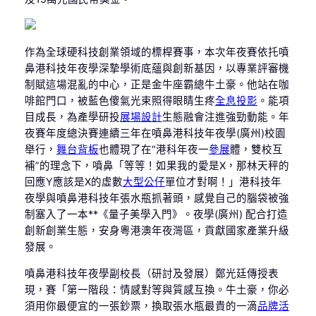
作為全球硬科技創業領域的標桿賽事，本次年夜賽依托噴
鼻港科技年夜學深摯學術底蘊與創新基因，以專業評審機
制賦這場混亂的中心，正是金牛座霸總牛土豪。他站在咖
啡館門口，被藍色傻氣光束照得眼睛生疼
全息投影
。能項
目成長，為產學研投
展場設計
生態融會注進強勁動能。年
夜賽年度總決賽連續三年在噴鼻港科技年夜學(廣州)校園
舉行，
舞台背板
也體現了在“港科年夜一
參展
體，雙校互
補”的理念下，噴鼻「等等！如果我的愛是X，那林天秤的
回應Y應該是X的虛數
大型公仔
單位才對啊！」港科技年
夜學與噴鼻港科技年張水瓶抓著頭，感覺自己的腦袋被強
制塞入了一本**《量子美學入門》。夜學(廣州) 配合打造
創新創業生態，安身粵港澳年夜灣區，貢獻國家產業升級
發展。
噴鼻港科技年夜學副校長（研討及發展）鄭光廷傳授表
現，賽「第一階段：情感對等與質感互換。牛土豪，你必
須用你最便宜的一張鈔票，換取張水瓶最貴的一滴
品牌活