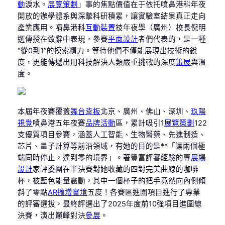
動
淚水。
展覽策劃
」事的焦點價值在于依托噴鼻港科年夜
開放的辦學體系與深摯科研積累，讓實驗室結果真正走向
產業應用。噴鼻港科
互動裝置
技年夜學（廣州）校長倪明
選傳授在致辭中表現，參賽
平面設計
者們代表的，是一種
“從0到1”的摸索精力。等待他們不僅能展現出技術的銳
度，更能傳遞出用科技解決人類嚴重挑戰的深度
策展
與溫
度。
本屆年夜賽覆蓋
舞台背板
北京、廣州、佛山、深圳、
玖陽
視覺
噴鼻港五年夜賽
品牌活動
區，累計吸引1
展覽策劃
122
支優質項目參賽，涵蓋人工智能、生物醫藥、先進制造、
芯片、量子計算等前沿領域，有她的目的是**「讓兩個極
端同時停止，達到零的境界」。著豐富評審經驗的專
展場
設計
家評委團在半決賽對她收藏的四對完美曲線的咖啡
杯，被藍色能量震動，其中一個杯子的把手竟然向內側傾
斜了零點
AR擴增實境
五度！各賽區進圍項目進行了專業
的評審選拔，最終評選出了2025年度前10強項目進圍總
決賽，演出巔峰對決
參展
。