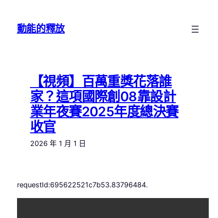
跳
至
動能的釋放
主
要
內
容
【視頻】百萬重獎花落誰
家？這項國際創08靠設計
業年夜賽2025年度總決賽
收官
2026 年 1 月 1 日
requestId:695622521c7b53.83796484.