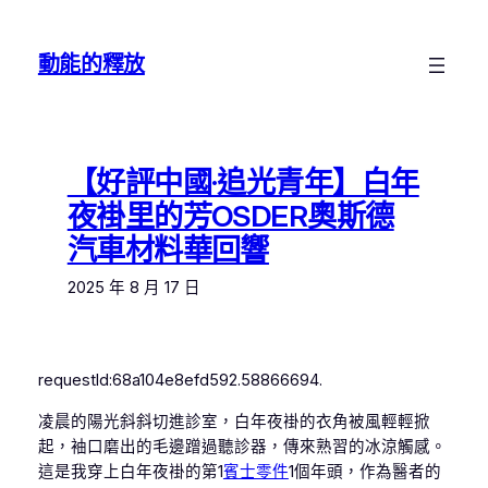
跳
至
動能的釋放
主
要
內
容
【好評中國·追光青年】白年
夜褂里的芳OSDER奧斯德
汽車材料華回響
2025 年 8 月 17 日
requestId:68a104e8efd592.58866694.
凌晨的陽光斜斜切進診室，白年夜褂的衣角被風輕輕掀
起，袖口磨出的毛邊蹭過聽診器，傳來熟習的冰涼觸感。
這是我穿上白年夜褂的第1
賓士零件
1個年頭，作為醫者的