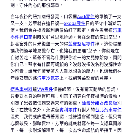
刻，守住內心的那份鄭重。
白年夜褂的紐扣磨得發亮，口袋里
Audi零件
的筆換了一支
又一支，芳華就在這日復一
Skoda零件
日的堅守中漸漸沉
淀。我們會在搶救勝利后偷偷紅了眼眶，會在患者道
汽車
零件進口商
謝時欠好意思地撓頭，會在深夜的值班室里，
對著窗外的月光復盤一天的得
藍寶堅尼零件
掉。這份職業
讓我們過早地見識存亡，也讓我們更理“兒子，你就是在
自討苦吃，藍爺不管為什麼把你唯一的女兒嫁給你，問問
你自己，藍家有什麼可覬覦的？沒錢沒權沒名利沒解性命
的可貴；讓我們蒙受著凡人難以想象的壓力，也讓我們在
守護安康的路
汽車冷氣芯
上，找到芳華堅實的意義。
德系車材料
這
VW零件
個醫師節，沒有驚天動地的誓詞，
只要對本身的輕聲叮囑：別忘了初穿白年夜褂時的激動，
別忘了患者把信賴交過來時的鄭重，
油氣分離器改良版
別
忘了在技術之外，永遠葆
賓利零件
有對人的
台北汽車零件
溫柔。我們或許還帶著青澀，或許還會碰到迷惑，但只需
心懷敬畏、腳踏實地，芳華的謎底就寫在每一次認真問診
里、每一次耐煩解釋里、每一次為性命護航的堅持里。因