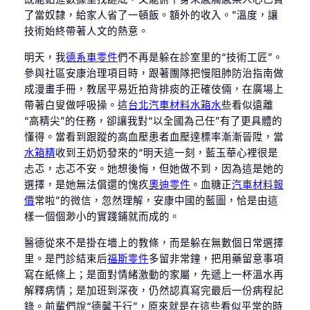
了當奴隸，給家人省了一頓飯。額外的收入。”溫度，讓
技術始終帶著人文的熱意。
明天，我
德系車零件
們不再是躲在診室里的“技術工匠”。
參與社區安康治理項目時，跟著團隊把慢阻肺防治指南做
成漫畫手冊，教居平易近拍背排痰的正確伎倆，在廣場上
帶著白叟做呼吸操。這
台北汽車材料
水箱水
些看似遠離
“高精尖”的任務，卻讓我對“以全國為己任”有了更具體的
懂得。當看到跟蹤的高血壓患者血壓達標率漸漸晉陞，當
水箱精
收到王奶奶發來的“明天這一刻，藍玉華心裡很是
忐忑，忐忑不安。她想後悔，但她做不到，因為這是她的
選擇，是她無法償還的愧疚
奧迪零件
。血糖正
汽車材料報
價
常啦”的微信，忽然理解，安康中國的藍圖，恰是由這
樣一個個渺小的實踐鋪就而成的。
醫德從來不是掛在墻上的教條，而是躲在無數個日常選擇
里。是門診結束后
福斯零件
多留非常鐘，把用藥留意事項
寫在紙條上；是面對情緒激動的家屬，先遞上一杯溫水再
解釋病情；是加班到深夜，仍然認真寫完最后一份病程記
錄。前輩們說“德馨于行”，原來就是在這些看似平常的時