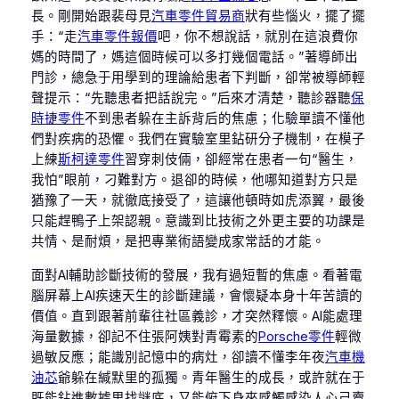
長。剛開始跟裴母見
汽車零件貿易商
狀有些惱火，擺了擺
手：“走
汽車零件報價
吧，你不想說話，就別在這浪費你
媽的時間了，媽這個時候可以多打幾個電話。”著導師出
門診，總急于用學到的理論給患者下判斷，卻常被導師輕
聲提示：“先聽患者把話說完。”后來才清楚，聽診器聽
保
時捷零件
不到患者躲在主訴背后的焦慮；化驗單讀不懂他
們對疾病的恐懼。我們在實驗室里鉆研分子機制，在模子
上練
斯柯達零件
習穿刺伎倆，卻經常在患者一句“醫生，
我怕”眼前，刁難對方。退卻的時候，他哪知道對方只是
猶豫了一天，就徹底接受了，這讓他頓時如虎添翼，最後
只能趕鴨子上架認親。意識到比技術之外更主要的功課是
共情、是耐煩，是把專業術語變成家常話的才能。
面對AI輔助診斷技術的發展，我有過短暫的焦慮。看著電
腦屏幕上AI疾速天生的診斷建議，會懷疑本身十年苦讀的
價值。直到跟著前輩往社區義診，才突然釋懷。AI能處理
海量數據，卻記不住張阿姨對青霉素的
Porsche零件
輕微
過敏反應；能識別記憶中的病灶，卻讀不懂李年夜
汽車機
油芯
爺躲在緘默里的孤獨。青年醫生的成長，或許就在于
既能鉆進數據里找謎底，又能俯下身來感觸感染人心己賣