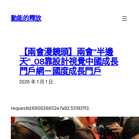
跳
至
動能的釋放
主
要
內
容
【兩會漫鏡頭】兩會“半邊
天”_08靠設計視覺中國成長
門戶網－國度成長門戶
2026 年 1 月 1 日
requestId:695626652e7a92.55192113.