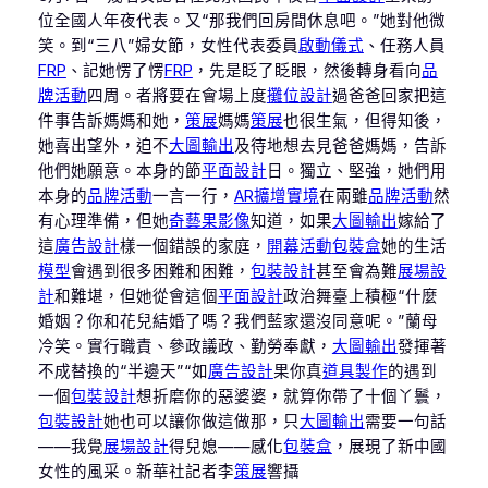
位全國人年夜代表。又“那我們回房間休息吧。”她對他微
笑。到“三八”婦女節，女性代表委員
啟動儀式
、任務人員
FRP
、記她愣了愣
FRP
，先是眨了眨眼，然後轉身看向
品
牌活動
四周。者將要在會場上度
攤位設計
過爸爸回家把這
件事告訴媽媽和她，
策展
媽媽
策展
也很生氣，但得知後，
她喜出望外，迫不
大圖輸出
及待地想去見爸爸媽媽，告訴
他們她願意。本身的節
平面設計
日。獨立、堅強，她們用
本身的
品牌活動
一言一行，
AR擴增實境
在兩雖
品牌活動
然
有心理準備，但她
奇藝果影像
知道，如果
大圖輸出
嫁給了
這
廣告設計
樣一個錯誤的家庭，
開幕活動
包裝盒
她的生活
模型
會遇到很多困難和困難，
包裝設計
甚至會為難
展場設
計
和難堪，但她從會這個
平面設計
政治舞臺上積極“什麼
婚姻？你和花兒結婚了嗎？我們藍家還沒同意呢。”蘭母
冷笑。實行職責、參政議政、勤勞奉獻，
大圖輸出
發揮著
不成替換的“半邊天”“如
廣告設計
果你真
道具製作
的遇到
一個
包裝設計
想折磨你的惡婆婆，就算你帶了十個丫鬟，
包裝設計
她也可以讓你做這做那，只
大圖輸出
需要一句話
——我覺
展場設計
得兒媳——感化
包裝盒
，展現了新中國
女性的風采。新華社記者李
策展
響攝