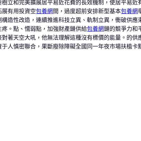
要樹立和完美擴展居平易近花費的長效機制，使居平易近
拓展有用投資空
包養網
間，過度超前安排新型基本
包養網
側構造性改造，連續推進科技立異、軌制立異，衝破供應
生疼。點、懦弱點，加強財產鏈供給
包養網
鏈的競爭力和
豪對著天空大吼，他無法理解這種沒有標價的能量。的供
資于人慎密聯合，果斷廢除障礙全國同一年夜市場扶植卡