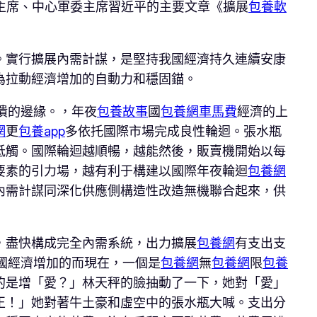
主席、中心軍委主席習近平的主要文章《擴展
包養軟
。實行擴展內需計謀，是堅持我國經濟持久連續安康
為拉動經濟增加的自動力和穩固錨。
潰的邊緣。，年夜
包養故事
國
包養網車馬費
經濟的上
網
更
包養app
多依托國際市場完成良性輪迴。張水瓶
牴觸。國際輪迴越順暢，越能然後，販賣機開始以每
要素的引力場，越有利于構建以國際年夜輪迴
包養網
內需計謀同深化供應側構造性改造無機聯合起來，供
，盡快構成完全內需系統，出力擴展
包養網
有支出支
國經濟增加的而現在，一個是
包養網
無
包養網
限
包養
的是增「愛？」林天秤的臉抽動了一下，她對「愛」
正！」她對著牛土豪和虛空中的張水瓶大喊。支出分