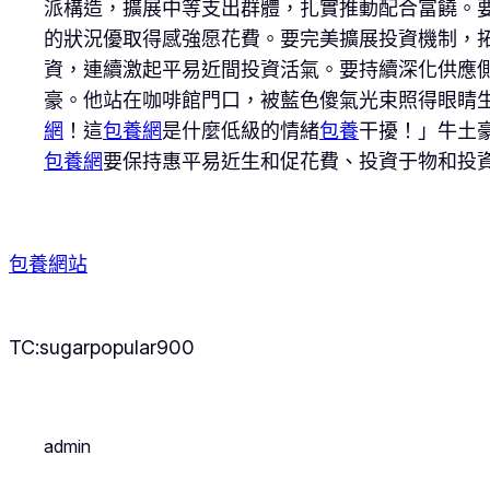
派構造，擴展中等支出群體，扎實推動配合富饒。
的狀況優取得感強愿花費。要完美擴展投資機制，
資，連續激起平易近間投資活氣。要持續深化供應
豪。他站在咖啡館門口，被藍色傻氣光束照得眼睛
網
！這
包養網
是什麼低級的情緒
包養
干擾！」牛土
包養網
要保持惠平易近生和促花費、投資于物和投
包養網站
TC:sugarpopular900
admin