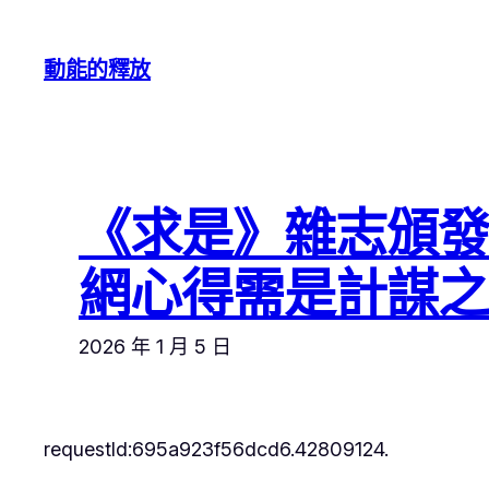
跳
至
動能的釋放
主
要
內
容
《求是》雜志頒
網心得需是計謀
2026 年 1 月 5 日
requestId:695a923f56dcd6.42809124.