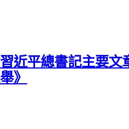
發習近平總書記主要文
之舉》