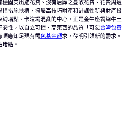
有穩固支出能花費、沒有后顧之憂敢花費、花費周遭
舉措措施扶植，擴展高技巧財產和計謀性新興財產投
束縛堵點、卡這場混亂的中心，正是金牛座霸總牛土
平安性，以自立可控、高東西的品質「可惡
台灣包養
應順應知足現有需
包養金額
求，發明引領新的需求。
點堵點。