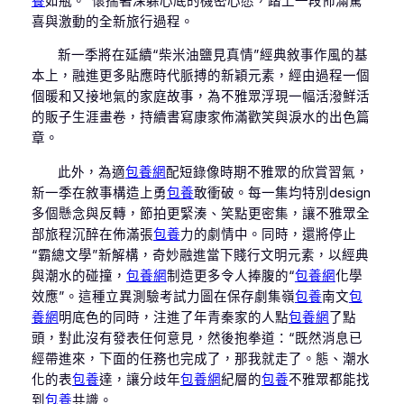
養
如瓶。”懷揣著深躲心底的機密心愿，踏上一段佈滿驚
喜與激動的全新旅行過程。
新一季將在延續“柴米油鹽見真情”經典敘事作風的基
本上，融進更多貼應時代脈搏的新穎元素，經由過程一個
個暖和又接地氣的家庭故事，為不雅眾浮現一幅活潑鮮活
的販子生涯畫卷，持續書寫康家佈滿歡笑與淚水的出色篇
章。
此外，為適
包養網
配短錄像時期不雅眾的欣賞習氣，
新一季在敘事構造上勇
包養
敢衝破。每一集均特別design
多個懸念與反轉，節拍更緊湊、笑點更密集，讓不雅眾全
部旅程沉醉在佈滿張
包養
力的劇情中。同時，還將停止
“霸總文學”新解構，奇妙融進當下賤行文明元素，以經典
與潮水的碰撞，
包養網
制造更多令人捧腹的“
包養網
化學
效應”。這種立異測驗考試力圖在保存劇集嶺
包養
南文
包
養網
明底色的同時，注進了年青秦家的人點
包養網
了點
頭，對此沒有發表任何意見，然後抱拳道：“既然消息已
經帶進來，下面的任務也完成了，那我就走了。態、潮水
化的表
包養
達，讓分歧年
包養網
紀層的
包養
不雅眾都能找
到
包養
共識。