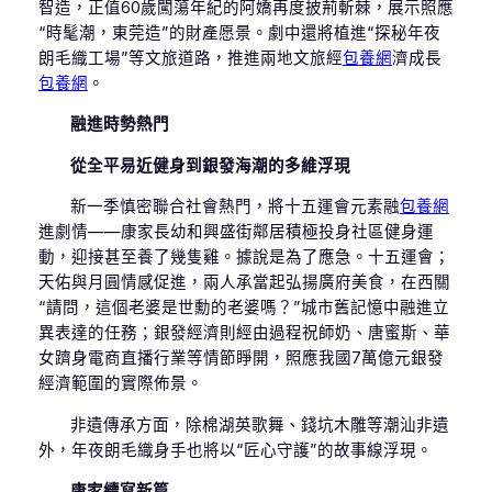
智造，正值60歲闖蕩年紀的阿嬌再度披荊斬棘，展示照應
“時髦潮，東莞造”的財產愿景。劇中還將植進“探秘年夜
朗毛織工場”等文旅道路，推進兩地文旅經
包養網
濟成長
包養網
。
融進時勢熱門
從全平易近健身到銀發海潮的多維浮現
新一季慎密聯合社會熱門，將十五運會元素融
包養網
進劇情——康家長幼和興盛街鄰居積極投身社區健身運
動，迎接甚至養了幾隻雞。據說是為了應急。十五運會；
天佑與月圓情感促進，兩人承當起弘揚廣府美食，在西關
“請問，這個老婆是世勳的老婆嗎？”城市舊記憶中融進立
異表達的任務；銀發經濟則經由過程祝師奶、唐蜜斯、華
女躋身電商直播行業等情節睜開，照應我國7萬億元銀發
經濟範圍的實際佈景。
非遺傳承方面，除棉湖英歌舞、錢坑木雕等潮汕非遺
外，年夜朗毛織身手也將以“匠心守護”的故事線浮現。
康家續寫新篇