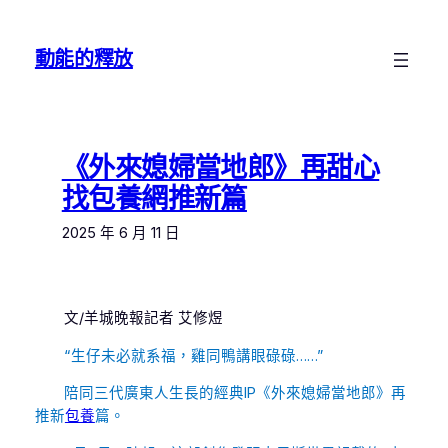
跳
至
動能的釋放
主
要
內
容
《外來媳婦當地郎》再甜心
找包養網推新篇
2025 年 6 月 11 日
文/羊城晚報記者 艾修煜
“生仔未必就系福，雞同鴨講眼碌碌……”
陪同三代廣東人生長的經典IP《外來媳婦當地郎》再
推新
包養
篇。