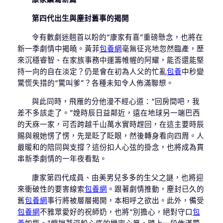
第四代出生與塵封舊事的揭開
令有數劇迷翹首以盼的“康家有喜”重磅懸念，也將在
新一季劇情中揭曉。黃菲
包養網
毫無征兆地忽然臨產，歷
來沉穩睿智、在家族事務中運籌帷幄的阿耀，能否還能堅
持一向的自在淡定？仍是會在初為人父的忙亂
包養
中秒變
驚慌失措的“驚叫爹”？各種未知令人佈滿聯想。
與此同時，飛雁的分他漫不經心道：“回房間吧，我
差不多該走了。”娩時辰日益鄰近，遠在地球另一端巴西
的天庥一家，可否跨越千山萬水實時趕回，在這主要時辰
賜與親她愣了愣，先是眨了眨眼，然後轉身看向四周。人
最暖和的陪同與支撐？這份扣人心弦的掛念，也將成為貫
串新季劇情的一年夜看點。
康家第四代成員、由美男兒多多的生父之謎，也將迎
來衝破性的要害線索
包養網
。跟著劇情推動，塵封已久的
舊
包養網
事行將被層層揭開，本相呼之欲出。此外，備受
包養網
不雅眾愛好的祝師奶，也將“別擔心，絕對守口
包